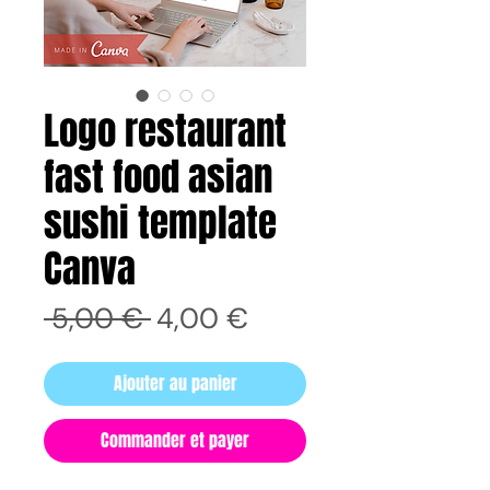
Logo restaurant
fast food asian
sushi template
Canva
Prix
Prix
 5,00 € 
4,00 €
original
promotionnel
Ajouter au panier
Commander et payer