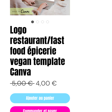
Logo
restaurant/fast
food épicerie
vegan template
Canva
Prix
Prix
 5,00 € 
4,00 €
original
promotionnel
Ajouter au panier
Commander et payer