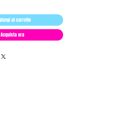
zzo
iungi al carrello
Acquista ora