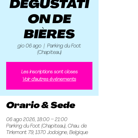
DÉGUSTATI
ON DE
BIÈRES
gio 06 ago
  |  
Parking du Foot
(Chapiteau)
Les inscriptions sont closes
Voir d'autres événements
Orario & Sede
06 ago 2026, 18:00 – 21:00
Parking du Foot (Chapiteau), Chau. de
Tirlemont 79, 1370 Jodoigne, Belgique