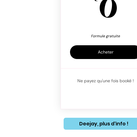
0
0
Formule gratuite
Acheter
Ne payez qu'une fois booké !
Deejay, plus d'info !