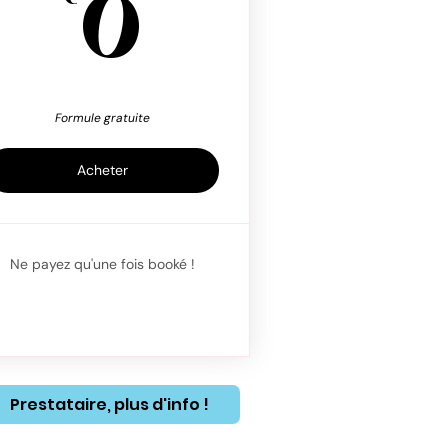
0€
0
Formule gratuite
Acheter
Ne payez qu'une fois booké !
Prestataire, plus d'info !