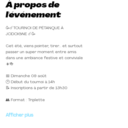
À propos de
l'événement
🥳☄️TOURNOI DE PÉTANQUE À 
JODOIGNE ☄️🥳
Cet été, viens pointer, tirer… et surtout 
passer un super moment entre amis 
dans une ambiance festive et conviviale 
☀️🍻
📅 Dimanche 09 août
🕑 Début du tournoi à 14h
📝 Inscriptions à partir de 13h30
👥 Format : Triplette
Afficher plus