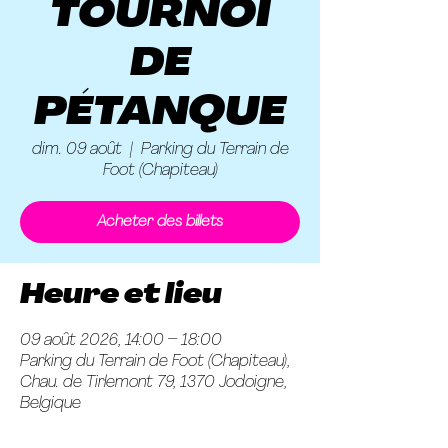
TOURNOI
DE
PÉTANQUE
dim. 09 août
  |  
Parking du Terrain de
Foot (Chapiteau)
Acheter des billets
Heure et lieu
09 août 2026, 14:00 – 18:00
Parking du Terrain de Foot (Chapiteau),
Chau. de Tirlemont 79, 1370 Jodoigne,
Belgique